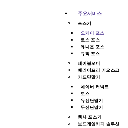
주요서비스
포스기
오케이 포스
토스 포스
유니온 포스
큐픽 포스
테이블오더
배리어프리 키오스크
카드단말기
네이버 커넥트
토스
유선단말기
무선단말기
행사 포스기
보드게임카페 솔루션